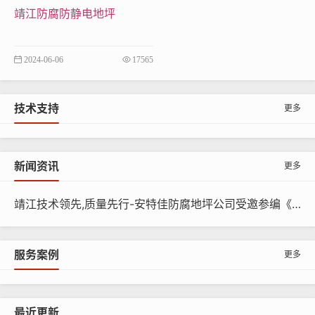
0
厚玻
靖江防腐防静电地坪
层
1mm
—
—
—
璃钢
导电砂浆
2024-06-06
17565
150
料（乙烯
300-
0-10
-20
基酯树
400
技术支持
更多
0
脂）
导电铜
新闻资讯
更多
箔
面
导电胶泥
靖江技术领先,质量先行-安特佳防腐地坪公司受邀参编《给水排水工程水池结构防腐防水技术规程》国家团体标准
2-4
1-4
100
200
层
料（乙烯
—
0-10
-30
基酯树
服务案例
0
更多
脂）
导电罩面
层（乙烯
0-1
最近更新