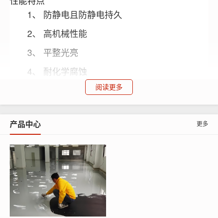
性能特点
1、 防静电且防静电持久
2、 高机械性能
3、 平整光亮
4、 耐化学腐蚀
阅读更多
5、 使用寿命长
材料配比
产品中心
更多
引
促
石
石
树
材料名称
发
进
稀释剂
英
英
脂
剂
剂
粉
砂
打底料
0-1
（乙烯基
—
隔
0-15
10
5
酯树脂）
离
2-4
1-4