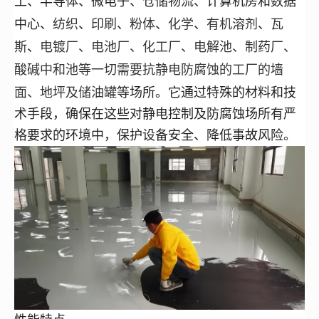
工、半导体、微电子、仓储物流、计算机房和数据
纺织
印刷
粉体
化学
有机溶剂
瓦
中心
、
、
、
、
、
、
斯
电镀厂、电池厂、化工厂、电解池、制药厂、
、
酸碱中和池
等一切需要抗静电防腐蚀的工厂的墙
面、地坪及
储油罐
等场所。它通过特殊的材料和技
术手段，确保在这些对静电控制及防腐蚀场所有严
格要求的环境中，保护设备安全、降低事故风险。