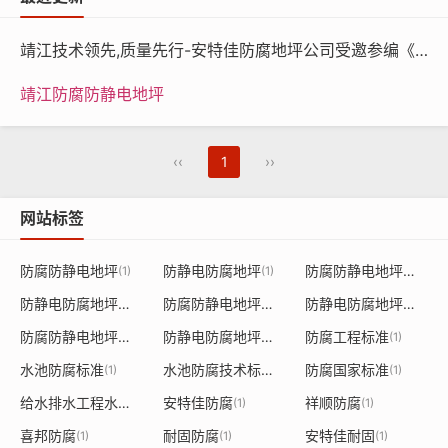
—
—
基酯树
5
靖江技术领先,质量先行-安特佳防腐地坪公司受邀参编《给水排水工程水池结构防腐防水技术规程》国家团体标准
脂）
靖江防腐防静电地坪
技术指标
项目
参数
‹‹
1
››
表干
≤4
干
网站标签
燥时间
实干
≤24
防腐防静电地坪
防静电防腐地坪
防腐防静电地坪漆
(1)
(1)
(1)
附着力（级）
≤1
防静电防腐地坪漆
防腐防静电地坪涂料
防静电防腐地坪涂料
(1)
(1)
(1)
防腐防静电地坪施工
防静电防腐地坪施工
防腐工程标准
(1)
(1)
(1)
铅笔硬度
≥2H
水池防腐标准
水池防腐技术标准
防腐国家标准
(1)
(1)
(1)
耐冲击性
40通过
给水排水工程水池结构防腐防水技术规程
安特佳防腐
祥顺防腐
(1)
(1)
(1)
喜邦防腐
耐固防腐
安特佳耐固
(1)
(1)
(1)